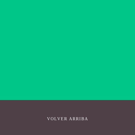
SUSCRIBIRSE
Respetamos su privacidad.
VOLVER ARRIBA