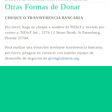
Otras Formas de Donar
CHEQUE O TRANSFERENCIA BANCARIA
Por favor, haga su cheque a nombre de NESsT y envíelo por 
correo a: NESsT Inc., 3276 12 Street North, St Petersburg, 
Florida 33704.
Para realizar una donación mediante transferencia bancaria, 
por favor, póngase en contacto con nuestro equipo de 
desarrollo de negocios en 
giving[at]nesst.org
.
Suscribirse
Regístrese con su dirección de correo electrónico
para recibir noticias y actualizaciones.