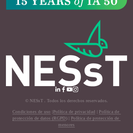
© NESsT . Todos los derechos reservados.
Condiciones de uso
 |
Política de privacidad
 | 
Política de 
protección de datos (RGPD
) | 
Política de protección de 
menores