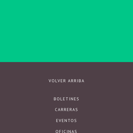
SUSCRIBIRSE
Respetamos su privacidad.
VOLVER ARRIBA
BOLETINES
CARRERAS
EVENTOS
OFICINAS