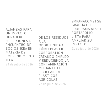
EMPANACOMBI SE
E
GRADÚA DEL
D
PROGRAMA NESST
I
ALIANZAS PARA
PORTAFOLIO,
S
UN IMPACTO
LISTA PARA
E
DURADERO:
DE LOS RESIDUOS
AMPLIAR SU
A
REFLEXIONES DEL
A LA
IMPACTO
S
ENCUENTRO DE
OPORTUNIDAD:
SOCIOS IKEA EN
21 de julio de 2026
2
CÓMO PLASTIC
MATERIA DE
CORPORATION
EMPRENDIMIENTO
CREANDO EMPLEO
IKEA
Y REDUCIENDO LA
CONTAMINACIÓN
23 de julio de 2026
MEDIANTE EL
RECICLAJE DE
PLÁSTICOS
AGRÍCOLAS
22 de julio de 2026