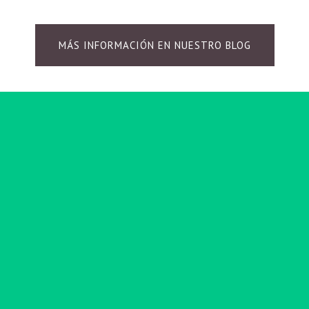
MÁS INFORMACIÓN EN NUESTRO BLOG
Suscribirse
Regístrese con su dirección de correo electrónico
para recibir noticias y actualizaciones.