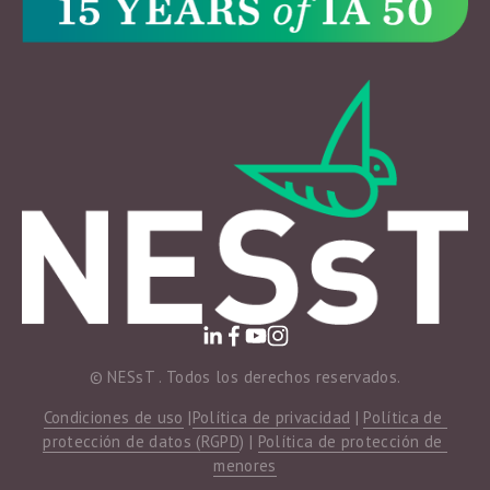
© NESsT . Todos los derechos reservados.
Condiciones de uso
 |
Política de privacidad
 | 
Política de 
protección de datos (RGPD
) | 
Política de protección de 
menores