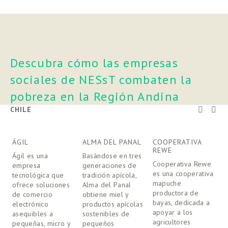
Descubra cómo las empresas 
sociales de NESsT combaten la 
pobreza en la Región Andina
CHILE
ÁGIL
ALMA DEL PANAL
COOPERATIVA
N
REWE
Ágil es una 
Basándose en tres 
N
Cooperativa Rewe 
empresa 
generaciones de 
p
es una cooperativa 
tecnológica que 
tradición apícola, 
c
mapuche 
ofrece soluciones 
Alma del Panal 
a
productora de 
de comercio 
obtiene miel y 
s
bayas, dedicada a 
electrónico 
productos apícolas 
p
apoyar a los 
asequibles a 
sostenibles de 
a
agricultores 
pequeñas, micro y 
pequeños 
c