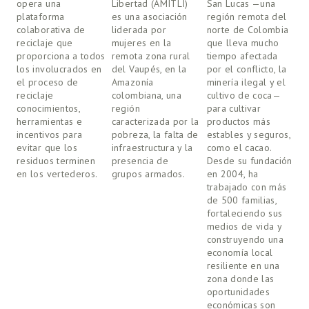
opera una 
Libertad (AMITLI) 
San Lucas —una 
s
plataforma 
es una asociación 
región remota del 
c
colaborativa de 
liderada por 
norte de Colombia 
a
reciclaje que 
mujeres en la 
que lleva mucho 
G
proporciona a todos 
remota zona rural 
tiempo afectada 
A
los involucrados en 
del Vaupés, en la 
por el conflicto, la 
a
el proceso de 
Amazonía 
minería ilegal y el 
c
reciclaje 
colombiana, una 
cultivo de coca— 
a
conocimientos, 
región 
para cultivar 
e
herramientas e 
caracterizada por la 
productos más 
p
incentivos para 
pobreza, la falta de 
estables y seguros, 
n
evitar que los 
infraestructura y la 
como el cacao. 
b
residuos terminen 
presencia de 
Desde su fundación 
o
en los vertederos.
grupos armados. 
en 2004, ha 
u
trabajado con más 
de 500 familias, 
fortaleciendo sus 
medios de vida y 
construyendo una 
economía local 
resiliente en una 
zona donde las 
oportunidades 
económicas son 