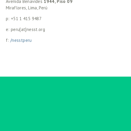
Avenida Benavides 
1944, Piso 09
Miraflores, Lima, Perú
p: +51 1 415 9487
e: peru[at]nesst.org
f:
/nesstperu
Suscribirse
Regístrese con su dirección de correo electrónico
para recibir noticias y actualizaciones.