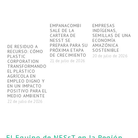
EMPANACOMBI
EMPRESAS
SALE DE LA
INDÍGENAS,
CARTERA DE
SEMILLAS DE UNA
NESST SE
ECONOMÍA
PREPARA PARA SU
AMAZÓNICA
DE RESIDUO A
D
PRÓXIMA ETAPA
SOSTENIBLE
RECURSO: CÓMO
M
DE CRECIMIENTO
20 de julio de 2026
PLASTIC
C
21 de julio de 2026
CORPORATION
K
TRANSFORMANDO
C
EL PLÁSTICO
B
AGRÍCOLA EN
G
EMPLEO DIGNO Y
D
EN UN IMPACTO
S
POSITIVO PARA EL
T
MEDIO AMBIENTE
S
C
22 de julio de 2026
A
5
El Equipo de NESsT en la Región 