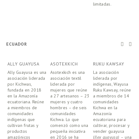
limitadas.
ECUADOR
ALLY GUAYUSA
ASOTEXKICH
RUKU KAWSAY
S
Ally Guayusa es una 
Asotexkich es una 
La asociación 
D
asociación liderada 
asociación textil 
liderada por 
m
por Kichwas, 
liderada por 
indígenas, Wayusa 
c
fundada en 2018 
mujeres que reúne 
Ruku Kawsay, reúne 
K
en la Amazonía 
a 27 artesanos – 23 
a miembros de 14 
S
ecuatoriana. Reúne 
mujeres y cuatro 
comunidades 
e
a miembros de 
hombres – de seis 
Kichwa en la 
t
comunidades 
comunidades 
Amazonía 
e
indígenas que 
Kichwa. Lo que 
ecuatoriana para 
v
cultivan frutas y 
comenzó como una 
cultivar, procesar y 
n
productos 
pequeña iniciativa 
vender guayusa 
i
amazónicos 
en 2016 se ha 
(
Ilex guayusa) –
 una 
l