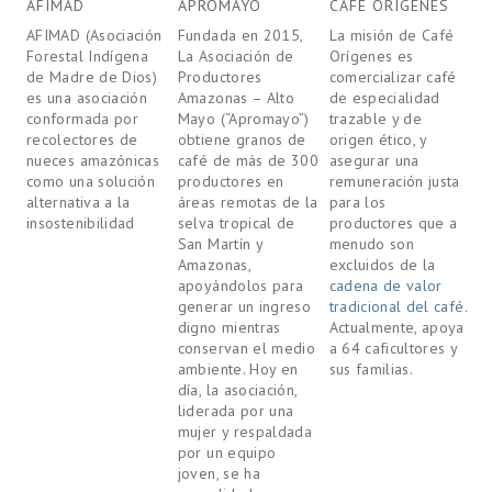
AFIMAD
APROMAYO
CAFÉ ORIGENES
C
AFIMAD (Asociación
Fundada en 2015, 
La misión de Café
C
Forestal Indígena
La Asociación de 
Orígenes es
c
de Madre de Dios)
Productores 
comercializar café
a
es una asociación
Amazonas – Alto 
de especialidad
c
conformada por
Mayo (“Apromayo”) 
trazable y de
r
recolectores de
obtiene granos de 
origen ético, y
s
nueces amazónicas
café de más de 300 
asegurar una
c
como una solución
productores en 
remuneración justa
o
alternativa a la
áreas remotas de la 
para los
i
insostenibilidad
selva tropical de 
productores que a
o
San Martín y 
menudo son
a
Amazonas, 
excluidos de la
m
apoyándolos para 
cadena de valor
c
generar un ingreso 
tradicional del café
.
c
digno mientras 
Actualmente, apoya
s
conservan el medio 
a 64 caficultores y
ambiente. Hoy en 
sus familias.
día, la asociación, 
liderada por una 
mujer y respaldada 
por un equipo 
joven, se ha 