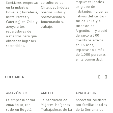
mapuches locales – 
familiares empresas 
apicultores de 
un grupo de 
en la industria 
Chile, pagándoles 
habitantes indígenas 
HoReCa (Hostelería, 
precios justos y 
nativos del centro-
Restaurantes y 
promoviendo y 
sur de Chile y el 
Catering) en Chile y 
fomentando su 
suroeste de 
apoya a los 
trabajo.
Argentina – y creció 
repartidores de 
de cinco a 200 
alimentos para que 
miembros activos 
obtengan ingresos 
en 16 años, 
sostenibles.
impactando a más 
de 1,000 personas 
en la comunidad. 
COLOMBIA
AMAZÓNIKO
AMITLI
APROCASUR
A
La empresa social 
La Asociación de 
Aprocasur colabora 
A
Amazóniko, con 
Mujeres Indígenas 
con familias locales 
c
sede en Bogotá, 
Trabajadoras de La 
de la Serranía de 
d