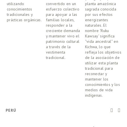
utilizando 
convertido en un 
planta amazónica 
e
conocimientos 
esfuerzo colectivo 
sagrada conocida 
i
tradicionales y 
para apoyar a las 
por sus efectos 
a
prácticas orgánicas. 
familias locales, 
energizantes 
f
responder a la 
naturales. El 
O
creciente demanda 
nombre ‘Ruku 
vi
y mantener vivo el 
Kawsay’ significa 
o
patrimonio cultural 
“vida ancestral” en 
c
a través de la 
Kichwa, lo que 
t
vestimenta 
refleja los objetivos 
a
tradicional.
de la asociación de 
a
utilizar esta planta 
a
tradicional para 
s
reconectar y 
c
mantener los 
p
conocimientos y los 
s
medios de vida 
indígenas. 
PERÚ