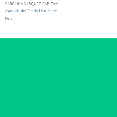
CAROLINA VÁSQUEZ CAPITÁN
Asociada del Fondo Lirio Andes
Perú
Suscribirse
Regístrese con su dirección de correo electrónico
para recibir noticias y actualizaciones.