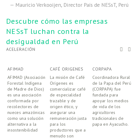
— Mauricio Verkooijen, Director País de NESsT, Perú
Descubre cómo las empresas 
NESsT luchan contra la 
desigualdad en Perú
ACELERACIÓN
AFIMAD
CAFÉ ORIGENES
CORPAPA
K
AFIMAD (Asociación
La misión de Café
Coordinadora Rural
K
Forestal Indígena
Orígenes es
de la Papa del Perú
e
de Madre de Dios)
comercializar café
(CORPAPA) fue
e
es una asociación
de especialidad
fundada para
e
conformada por
trazable y de
apoyar los medios
i
recolectores de
origen ético, y
de vida de los
a
nueces amazónicas
asegurar una
agricultores
j
como una solución
remuneración justa
tradicionales de
p
alternativa a la
para los
papa en Ayacucho.
c
insostenibilidad
productores que a
R
menudo son
c