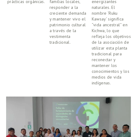
prácticas orgánicas. 
familias locales, 
energizantes 
f
responder a la 
naturales. El 
O
creciente demanda 
nombre ‘Ruku 
vi
y mantener vivo el 
Kawsay’ significa 
o
patrimonio cultural 
“vida ancestral” en 
c
a través de la 
Kichwa, lo que 
t
vestimenta 
refleja los objetivos 
a
tradicional.
de la asociación de 
a
utilizar esta planta 
a
tradicional para 
s
reconectar y 
c
mantener los 
p
conocimientos y los 
s
medios de vida 
indígenas. 