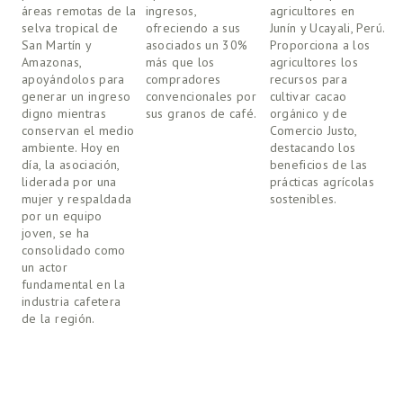
áreas remotas de la 
ingresos, 
agricultores en 
A
selva tropical de 
ofreciendo a sus 
Junín y Ucayali, Perú. 
A
San Martín y 
asociados un 30% 
Proporciona a los 
c
Amazonas, 
más que los 
agricultores los 
c
apoyándolos para 
compradores 
recursos para 
a
generar un ingreso 
convencionales por 
cultivar cacao 
3
digno mientras 
sus granos de café.
orgánico y de 
c
conservan el medio 
Comercio Justo, 
n
ambiente. Hoy en 
destacando los 
día, la asociación, 
beneficios de las 
liderada por una 
prácticas agrícolas 
mujer y respaldada 
sostenibles.
por un equipo 
joven, se ha 
consolidado como 
un actor 
fundamental en la 
industria cafetera 
de la región.