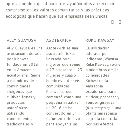
aportación de capital paciente, ayudándolas a crecer sin 
comprometer los valores comunitarios y las prácticas 
ecológicas que hacen que sus empresas sean únicas. 
ALLY GUAYUSA
ASOTEXKICH
RUKU KAWSAY
S
Ally Guayusa es una 
Asotexkich es una 
La asociación 
D
asociación liderada 
asociación textil 
liderada por 
m
por Kichwas, 
liderada por 
indígenas, Wayusa 
c
fundada en 2018 
mujeres que reúne 
Ruku Kawsay, reúne 
K
en la Amazonía 
a 27 artesanos – 23 
a miembros de 14 
S
ecuatoriana. Reúne 
mujeres y cuatro 
comunidades 
e
a miembros de 
hombres – de seis 
Kichwa en la 
t
comunidades 
comunidades 
Amazonía 
e
indígenas que 
Kichwa. Lo que 
ecuatoriana para 
v
cultivan frutas y 
comenzó como una 
cultivar, procesar y 
n
productos 
pequeña iniciativa 
vender guayusa 
i
amazónicos 
en 2016 se ha 
(
Ilex guayusa) –
 una 
l
utilizando 
convertido en un 
planta amazónica 
e
conocimientos 
esfuerzo colectivo 
sagrada conocida 
i
tradicionales y 
para apoyar a las 
por sus efectos 
a