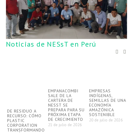
Noticias de NESsT en Perú
EMPANACOMBI
EMPRESAS
SALE DE LA
INDÍGENAS,
CARTERA DE
SEMILLAS DE UNA
NESST SE
ECONOMÍA
N
PREPARA PARA SU
AMAZÓNICA
R
DE RESIDUO A
PRÓXIMA ETAPA
SOSTENIBLE
E
RECURSO: CÓMO
DE CRECIMIENTO
20 de julio de 2026
I
PLASTIC
21 de julio de 2026
I
CORPORATION
P
TRANSFORMANDO