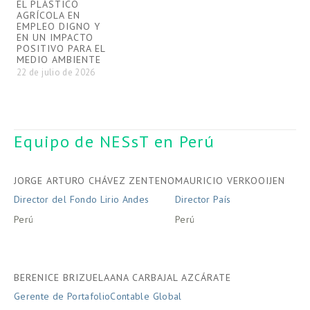
S
EL PLÁSTICO
B
AGRÍCOLA EN
B
EMPLEO DIGNO Y
E
EN UN IMPACTO
POSITIVO PARA EL
1
MEDIO AMBIENTE
22 de julio de 2026
Equipo de NESsT en Perú
JORGE ARTURO CHÁVEZ ZENTENO
MAURICIO VERKOOIJEN
Director del Fondo Lirio Andes
Director País
Perú
Perú
BERENICE BRIZUELA
ANA CARBAJAL AZCÁRATE
Gerente de Portafolio
Contable Global