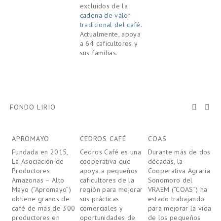
excluidos de la
K
cadena de valor
u
tradicional del café
.
d
Actualmente, apoya
e
a 64 caficultores y
r
sus familias.
l
s
n
c
FONDO LIRIO
APROMAYO
CEDROS CAFÉ
COAS
C
Fundada en 2015, 
Cedros Café es una 
Durante más de dos 
F
La Asociación de 
cooperativa que 
décadas, la 
m
Productores 
apoya a pequeños 
Cooperativa Agraria 
v
Amazonas – Alto 
caficultores de la 
Sonomoro del 
p
Mayo (“Apromayo”) 
región para mejorar 
VRAEM (“COAS”) ha 
d
obtiene granos de 
sus prácticas 
estado trabajando 
l
café de más de 300 
comerciales y 
para mejorar la vida 
A
productores en 
oportunidades de 
de los pequeños 
M