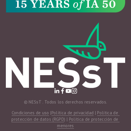
© NESsT . Todos los derechos reservados.
Condiciones de uso
 |
Política de privacidad
 | 
Política de 
protección de datos (RGPD
) | 
Política de protección de 
menores